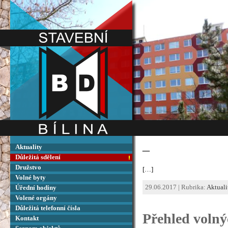
–
Aktuality
Důležitá sdělení
Družstvo
[…]
Volné byty
29.06.2017 | Rubrika:
Aktuali
Úřední hodiny
Volené orgány
Důležitá telefonní čísla
Přehled volný
Kontakt